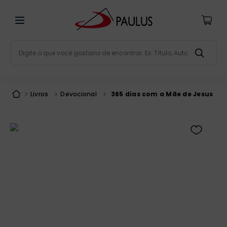
Digite o que você gostaria de encontrar. Ex: Título, Aut
Termos mais buscados
bíblia
1
º
Livros
Devocional
365 dias com a Mãe de Jesus
liturgia
2
º
são miguel
3
º
terço
4
º
bíblia jerusalém
5
º
imagens
6
º
patristica
7
º
biblia pastoral
8
º