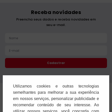
Rosário das sete dores
Novena Salve Rainha,
de Nossa Senhora
mãe de misericórdia
R$
17
,
00
R$
13
,
00
1
x
R$
17
,
00
1
x
R$
13
,
00
Adicionar
Adicionar
Utilizamos cookies e outras tecnologias
semelhantes para melhorar a sua experiência
em nossos serviços, personalizar publicidade e
recomendar conteúdo de seu interesse. Ao
utilizar nossos serviços, você concorda com