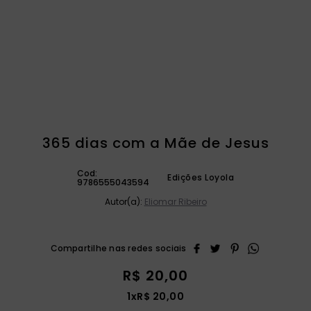
catequese
9
º
bíblia ave maria
10
º
365 dias com a Mãe de Jesus
Cod:
Edições Loyola
9786555043594
Autor(a):
Eliomar Ribeiro
R$
20
,
00
1
x
R$
20
,
00