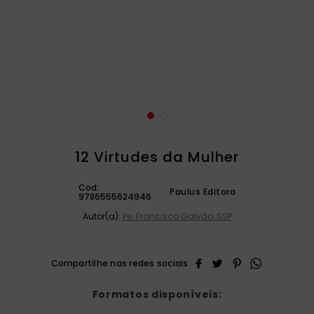
catequese
9
º
bíblia ave maria
10
º
12 Virtudes da Mulher
Cod:
Paulus Editora
9786555624946
Autor(a):
Pe. Francisco Galvão, SSP
Formatos disponíveis: