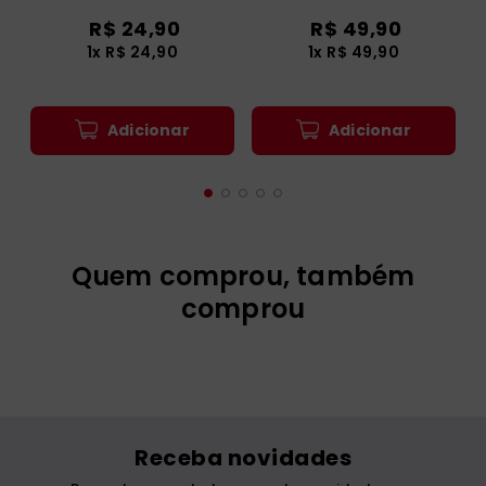
R$
24
,
90
R$
49
,
90
1
x
R$
24
,
90
1
x
R$
49
,
90
Adicionar
Adicionar
Quem comprou, também
comprou
Seja líder de si mesmo
Cura dos Traumas da
Morte
R$
24
,
90
R$
29
,
90