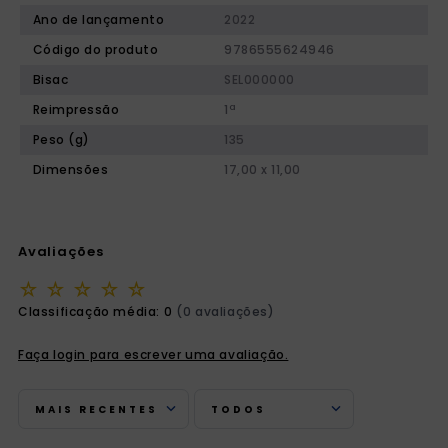
Ano de lançamento
2022
Código do produto
9786555624946
Bisac
SEL000000
Reimpressão
1ª
Peso (g)
135
Dimensões
17,00 x 11,00
Avaliações
☆
☆
☆
☆
☆
Classificação média: 0
(0 avaliações)
Faça login para escrever uma avaliação.
MAIS RECENTES
TODOS