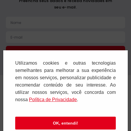
1
x
R$
24
,
90
1
x
R$
29
,
90
Adicionar
Adicionar
Utilizamos cookies e outras tecnologias
semelhantes para melhorar a sua experiência
Receba novidades
em nossos serviços, personalizar publicidade e
Preencha seus dados e receba novidades em
recomendar conteúdo de seu interesse. Ao
seu e-mail.
utilizar nossos serviços, você concorda com
nossa
Polí­tica de Privacidade
.
OK, entendi!