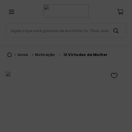
Digite o que você gostaria de encontrar. Ex: Título, Aut
Termos mais buscados
bíblia
1
º
Livros
Motivação
12 Virtudes da Mulher
liturgia
2
º
são miguel
3
º
terço
4
º
bíblia jerusalém
5
º
imagens
6
º
patristica
7
º
biblia pastoral
8
º